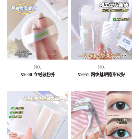
NO.
NO.
X9040-立绒散粉扑
X9051-网纹魅眼隐形皮贴