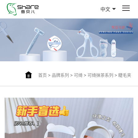
中文
首页
>
品牌系列
>
可绮
>
可绮抹茶系列
>
睫毛夹